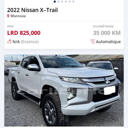
2022 Nissan X–Trail
Monrovia
PRIX
KILOMÉTRAGE
LRD
825,000
35 000 KM
N/A
(Essence)
Automatique
Publié il y a 3 mois