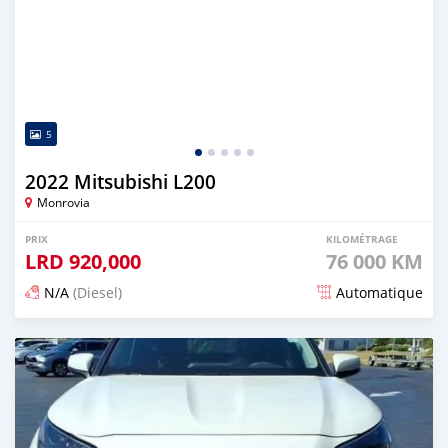
5
2022 Mitsubishi L200
Monrovia
PRIX
KILOMÉTRAGE
LRD
920,000
76 000 KM
N/A
(Diesel)
Automatique
Publié il y a 3 mois