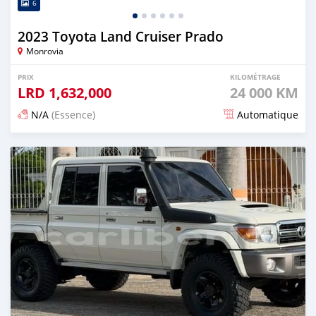
6
2023 Toyota Land Cruiser Prado
Monrovia
PRIX
KILOMÉTRAGE
LRD
1,632,000
24 000 KM
N/A
(Essence)
Automatique
Publié il y a 13 jours