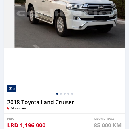
5
2018 Toyota Land Cruiser
Monrovia
PRIX
KILOMÉTRAGE
LRD
1,196,000
85 000 KM