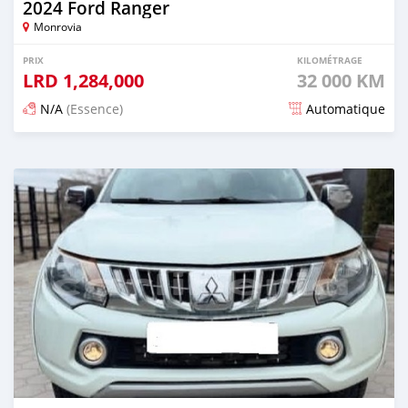
2024 Ford Ranger
Monrovia
PRIX
KILOMÉTRAGE
LRD
1,284,000
32 000 KM
N/A
(Essence)
Automatique
Publié il y a 3 mois