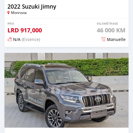
2022 Suzuki Jimny
Monrovia
PRIX
KILOMÉTRAGE
LRD
917,000
46 000 KM
N/A
(Essence)
Manuelle
Publié il y a 3 mois