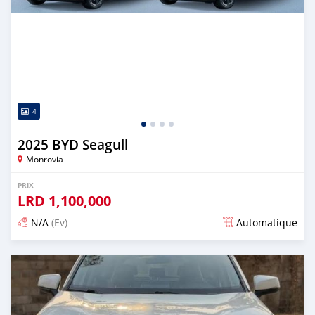
4
2025 BYD Seagull
Monrovia
PRIX
LRD
1,100,000
N/A
(Ev)
Automatique
Publié il y a 10 jours