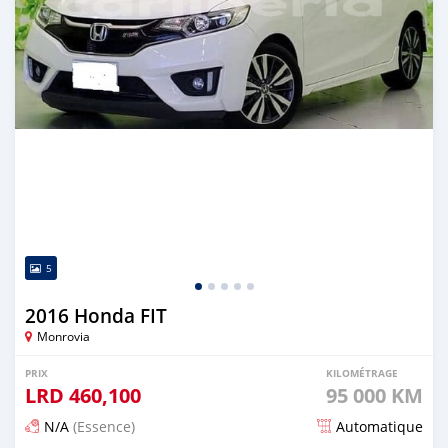
5
2016 Honda FIT
Monrovia
PRIX
KILOMÉTRAGE
LRD
460,100
95 000 KM
N/A
(Essence)
Automatique