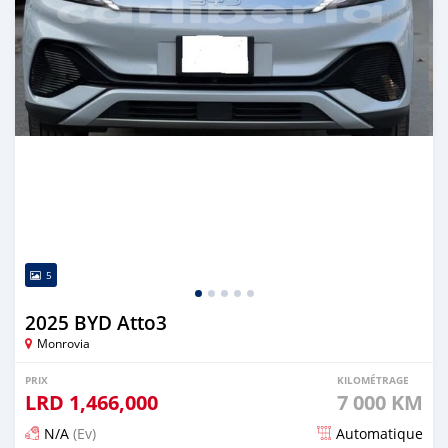
5
2025 BYD Atto3
Monrovia
PRIX
KILOMÉTRAGE
LRD
1,466,000
7 000 KM
N/A
(Ev)
Automatique