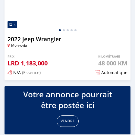
5
2022 Jeep Wrangler
Monrovia
PRIX
KILOMÉTRAGE
LRD
1,183,000
48 000 KM
N/A
(Essence)
Automatique
Publié il y a environ un mois
Votre annonce pourrait
être postée ici
VENDRE