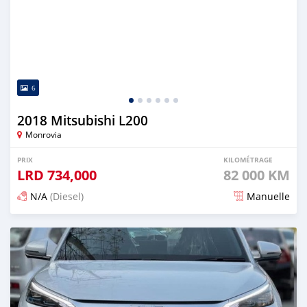
6
2018 Mitsubishi L200
Monrovia
PRIX
KILOMÉTRAGE
LRD
734,000
82 000 KM
N/A
(Diesel)
Manuelle
Publié il y a 3 mois