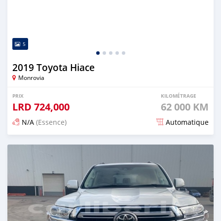
5
2019 Toyota Hiace
Monrovia
PRIX
KILOMÉTRAGE
LRD
724,000
62 000 KM
N/A
(Essence)
Automatique
Publié il y a 17 jours