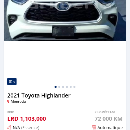
6
2021 Toyota Highlander
Monrovia
PRIX
KILOMÉTRAGE
LRD
1,103,000
72 000 KM
N/A
(Essence)
Automatique