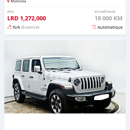
Monrovia
PRIX
KILOMÉTRAGE
LRD
1,272,000
18 000 KM
N/A
(Essence)
Automatique
Publié il y a environ un mois