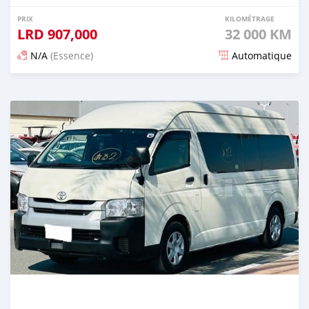
PRIX
KILOMÉTRAGE
LRD
907,000
32 000 KM
N/A
(Essence)
Automatique
Publié il y a 15 jours