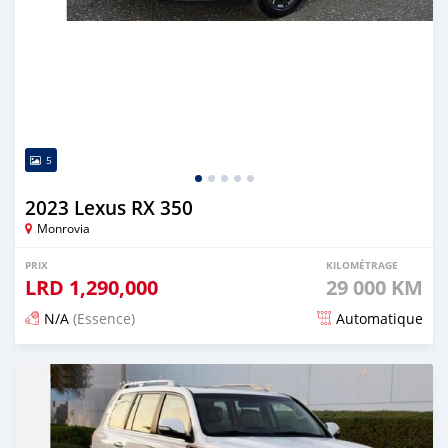
5
2023 Lexus RX 350
Monrovia
PRIX
KILOMÉTRAGE
LRD
1,290,000
29 000 KM
N/A
(Essence)
Automatique
Publié il y a 3 mois