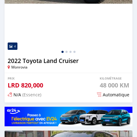
4
2022 Toyota Land Cruiser
Monrovia
PRIX
KILOMÉTRAGE
LRD
820,000
48 000 KM
N/A
(Essence)
Automatique
Publié il y a 14 jours