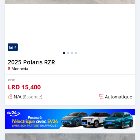
4
2025 Polaris RZR
Monrovia
PRIX
LRD
15,400
N/A
(Essence)
Automatique
Publié il y a 2 mois