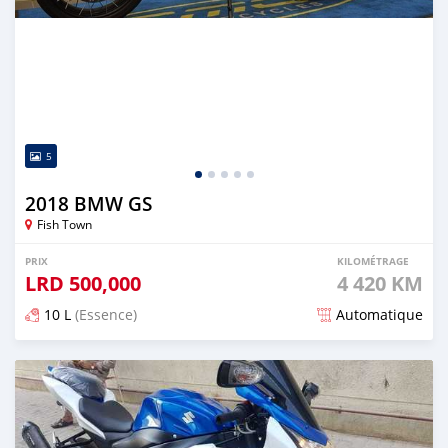
5
2018 BMW GS
Fish Town
PRIX
KILOMÉTRAGE
LRD
500,000
4 420 KM
10 L
(Essence)
Automatique
Publié il y a presque 5 ans