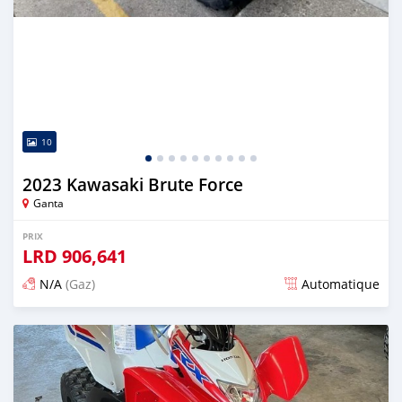
10
2023 Kawasaki Brute Force
Ganta
PRIX
LRD
906,641
N/A
(Gaz)
Automatique
Publié il y a 11 jours