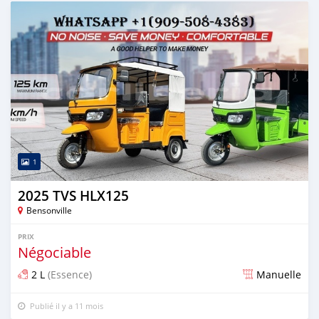
Publié il y a 10 mois
1
2025 TVS HLX125
Bensonville
PRIX
Négociable
2 L
(Essence)
Manuelle
Publié il y a 11 mois