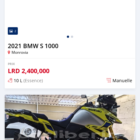
2
2021 BMW S 1000
Monrovia
PRIX
LRD
2,400,000
10 L
(Essence)
Manuelle
Publié il y a 10 mois