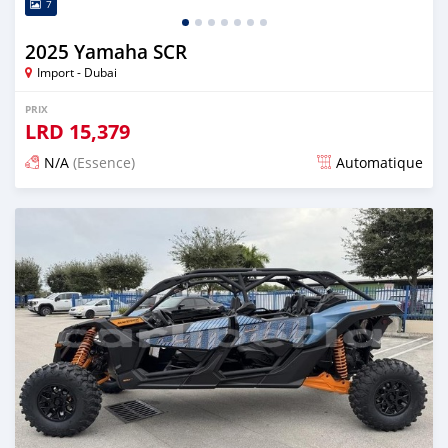
7
2025 Yamaha SCR
Import - Dubai
PRIX
LRD
15,379
N/A
(Essence)
Automatique
Publié il y a 2 mois