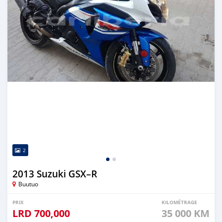
2
2013 Suzuki GSX–R
Buutuo
PRIX
KILOMÉTRAGE
LRD
700,000
35 000 KM