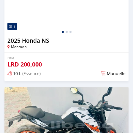
3
2025 Honda NS
Monrovia
PRIX
LRD
200,000
10 L
(Essence)
Manuelle
Publié il y a 10 mois