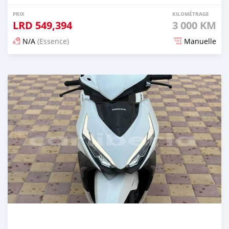
PRIX
KILOMÉTRAGE
LRD
549,394
3 000 KM
N/A
(Essence)
Manuelle
Publié il y a 5 mois