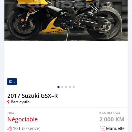
5
2017 Suzuki GSX–R
Barclayville
PRIX
KILOMÉTRAGE
Négociable
2 000 KM
10 L
(Essence)
Manuelle