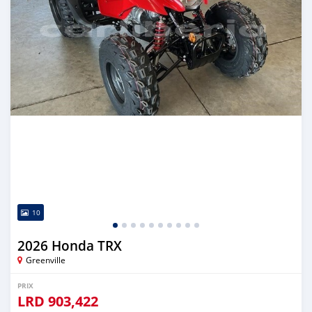
10
2026 Honda TRX
Greenville
PRIX
LRD
903,422