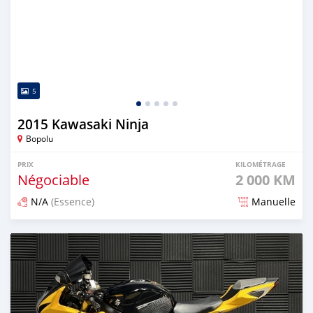
5
2015 Kawasaki Ninja
Bopolu
PRIX
KILOMÉTRAGE
Négociable
2 000 KM
N/A
(Essence)
Manuelle
Publié il y a environ 4 ans