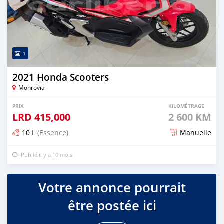
1
2021 Honda Scooters
Monrovia
PRIX
KILOMÉTRAGE
LRD
415,000
2 600 KM
10 L
(Essence)
Manuelle
Publié il y a 10 mois
Votre annonce pourrait
être postée ici