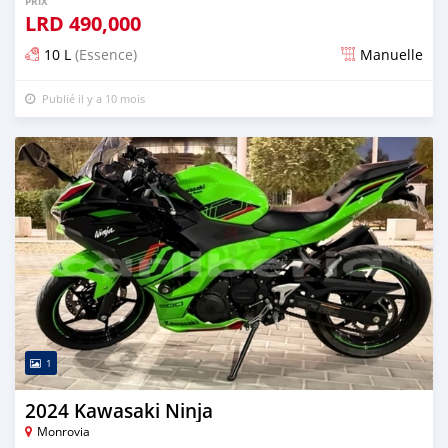
PRIX
LRD
490,000
10 L
(Essence)
Manuelle
Publié il y a 10 mois
1
2024 Kawasaki Ninja
Monrovia