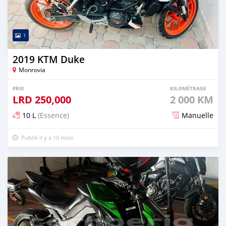
1
2019 KTM Duke
Monrovia
PRIX
KILOMÉTRAGE
LRD
250,000
2 000 KM
10 L
(Essence)
Manuelle
Publié il y a 10 mois