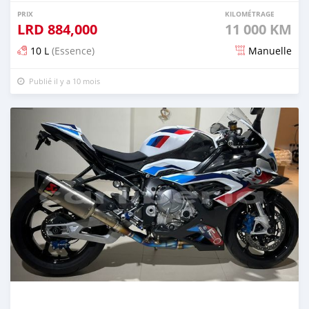
PRIX
KILOMÉTRAGE
LRD
884,000
11 000 KM
10 L
(Essence)
Manuelle
Publié il y a 10 mois