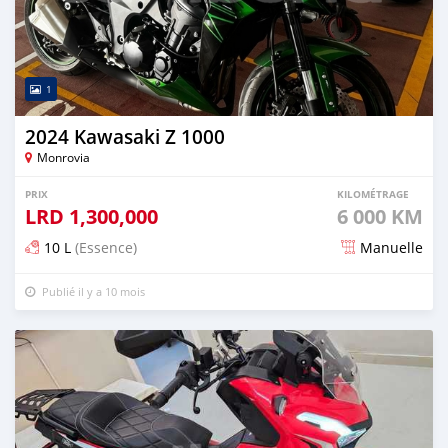
1
2024 Kawasaki Z 1000
Monrovia
PRIX
KILOMÉTRAGE
LRD
1,300,000
6 000 KM
10 L
(Essence)
Manuelle
Publié il y a 10 mois