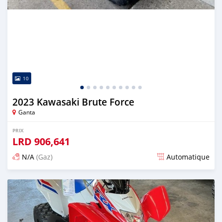
10
2023 Kawasaki Brute Force
Ganta
PRIX
LRD
906,641
N/A
(Gaz)
Automatique
Publié il y a 10 jours