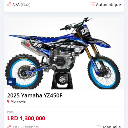
N/A
(Gaz)
Automatique
Publié il y a 11 jours
1
2025 Yamaha YZ450F
Monrovia
PRIX
LRD
1,300,000
10 L
(Essence)
Manuelle