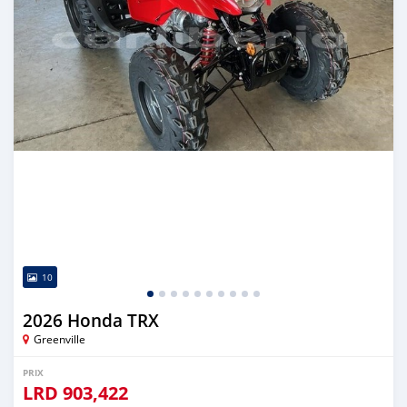
10
2026 Honda TRX
Greenville
PRIX
LRD
903,422