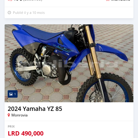
Publié il y a 10 mois
1
2024 Yamaha YZ 85
Monrovia
PRIX
LRD
490,000