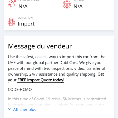
CLIMATISATION
VOLANT
N/A
N/A
CONDITION
Import
Message du vendeur
Use the safest, easiest way to import this car from the
UAE with our global partner Dubi Cars. We give you
peace of mind with two inspections, video, transfer of
ownership, 24/7 assistance and quality shipping.
Get
your
FREE Import Quote today!
CODE-HCMO
In this time of Covid-19 crisis, SK Motors is committed
to provide you complete services. You can now place
Afficher plus
your order online, and we will ship your car to your
destination anywhere in the world. How you place