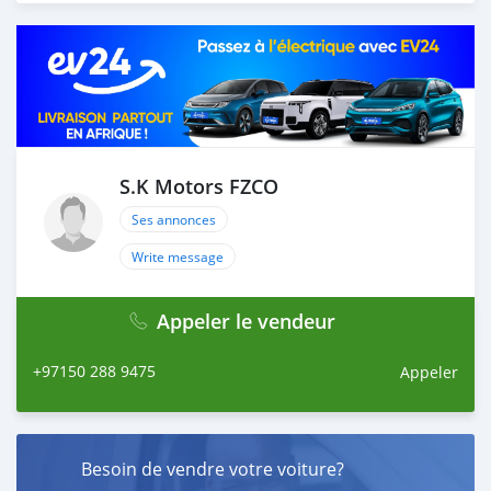
online order: 1. Select the car, and send us your query.
2. We will send you detailed pictures, videos of the car,
and show you the car on online video call conference. 3.
Once we agree on a certain price, we will send you a
proforma invoice for the banking transaction. 4. After
you pay the car price, we arrange your shipment, and
load your car towards your destination. 5. Post loading
your car, we send you the BL copy confirmation. 6.
S.K Motors FZCO
Once you receive your car, you confirm us, and we are
Ses annonces
done with the process. We are taking these steps to
ensure that our clients do not have to Travel. And please
Write message
note, SK Motors is one of the leading car exporters in
UAE, and we put a high emphasize on our customer
Appeler le vendeur
satisfaction. We are always here, to help you, and guide
you towards t
+97150 288 9475
Appeler
Besoin de vendre votre voiture?