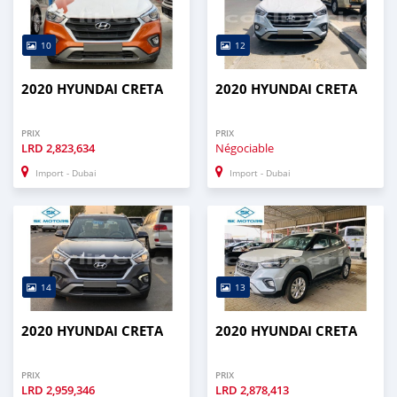
10
12
2020 HYUNDAI CRETA
2020 HYUNDAI CRETA
PRIX
PRIX
LRD
2,823,634
Négociable
Import - Dubai
Import - Dubai
14
13
2020 HYUNDAI CRETA
2020 HYUNDAI CRETA
PRIX
PRIX
LRD
2,959,346
LRD
2,878,413