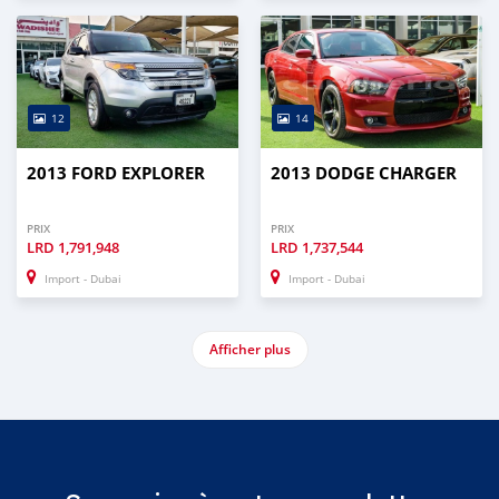
12
14
2013 FORD EXPLORER
2013 DODGE CHARGER
PRIX
PRIX
LRD
1,791,948
LRD
1,737,544
Import - Dubai
Import - Dubai
Afficher plus