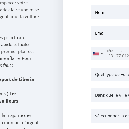
emplacer votre
eriez faire une mise
Nom
ent pour la voiture
Email
es principaux
apide et facile.
e premier plan est
Téléphone
nne affaire. Pour
 faut :
eport de Liberia
us (
Les
Dans quelle ville 
vailleurs
r la majorité des
Sélectionner la d
un montant d'argent