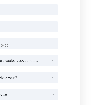
Quel type de voiture voulez-vous acheter?
vivez-vous?
evise