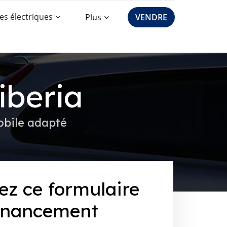
es électriques
Plus
VENDRE
iberia
obile adapté
ez ce formulaire
inancement