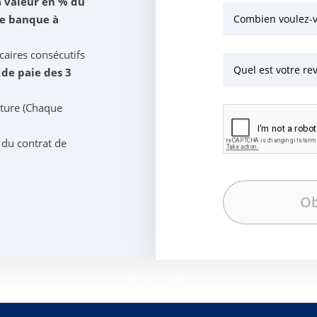
a valeur en % du
ne banque à
Combien voulez-
caires consécutifs
Quel est votre r
s de paie des 3
iture (Chaque
 du contrat de