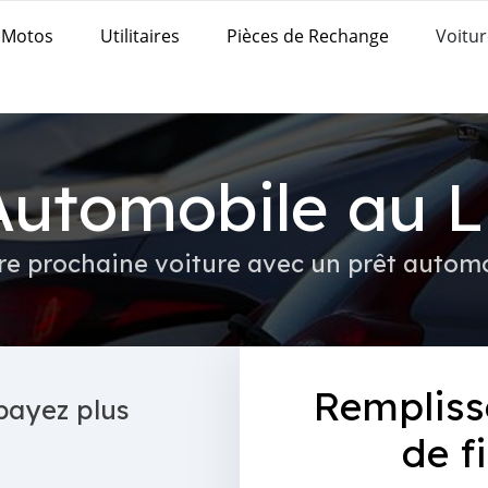
Motos
Utilitaires
Pièces de Rechange
Voitur
Automobile au L
re prochaine voiture avec un prêt autom
Rempliss
payez plus
de f