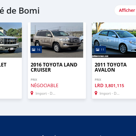
é de Bomi
Afficher
16
11
LET
2016 TOYOTA LAND
2011 TOYOTA
CRUISER
AVALON
PRIX
PRIX
NÉGOCIABLE
LRD
3,801,115
Import - Dubai
Import - Dubai