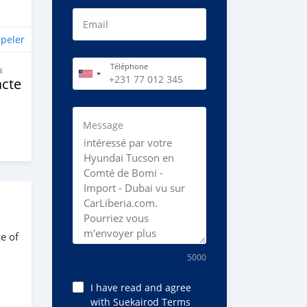
Email
peler
Téléphone
E
cte
Message
e of
5000
I have read and agree
with Suekairod Terms