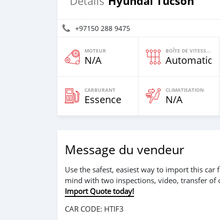
Hyundai Tucson
Détails
+97150 288 9475
MOTEUR
BOÎTE DE VITESSES
N/A
Automatiqu
CARBURANT
CLIMATISATION
Essence
N/A
Message du vendeur
Use the safest, easiest way to import this ca
mind with two inspections, video, transfer of
Import Quote today!
CAR CODE: HTIF3