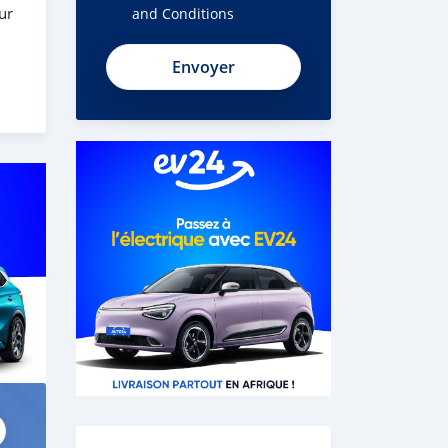
ur
and Conditions
 the