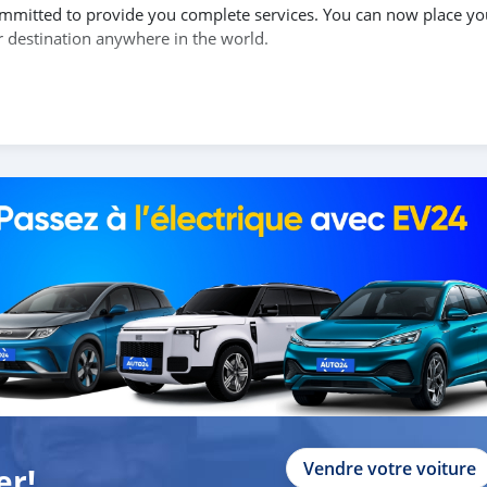
 committed to provide you complete services. You can now place yo
r destination anywhere in the world.
of the car, and show you the car on online video call conference.
send you a proforma invoice for the banking transaction.
ur shipment, and load your car towards your destination.
copy confirmation.
 and we are done with the process.
lients do not have to Travel. And please note, SK Motors is one of
gh emphasize on our customer satisfaction.
ou tow
Vendre votre voiture
er!