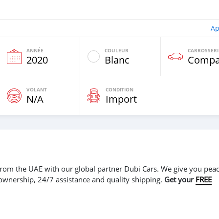
Ap
ANNÉE
COULEUR
CARROSSERI
e
2020
Blanc
Compa
VOLANT
CONDITION
N/A
Import
r from the UAE with our global partner Dubi Cars. We give you peac
 ownership, 24/7 assistance and quality shipping.
Get your
FREE