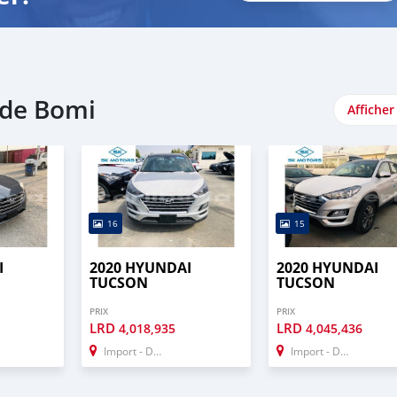
 de Bomi
Afficher
16
15
I
2020 HYUNDAI
2020 HYUNDAI
TUCSON
TUCSON
PRIX
PRIX
LRD
LRD
4,018,935
4,045,436
Import - Dubai
Import - Dubai