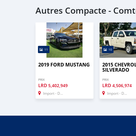
Autres Compacte - Comt
11
10
2019 FORD MUSTANG
2015 CHEVRO
SILVERADO
PRIX
PRIX
LRD
LRD
5,402,949
4,506,974
Import - Dubai
Import - Dubai