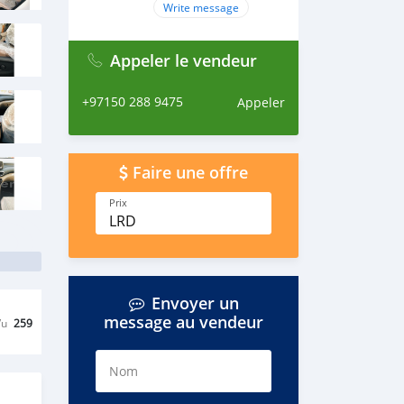
Write message
Appeler le vendeur
+97150 288 9475
Appeler
Faire une offre
Prix
LRD
Envoyer un
message au vendeur
Vu
259
Nom