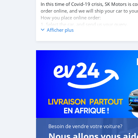
In this time of Covid-19 crisis, SK Motors is
order online, and we will ship your car to you
How you place online order:
1. Select the car, and send us your query.
Afficher plus
2. We will send you detailed pictures, videos 
3. Once we agree on a certain price, we will 
4. After you pay the car price, we arrange yo
5. Post loading your car, we send you the BL 
6. Once you receive your car, you confirm us,
We are taking these steps to ensure that our c
leading car exporters in UAE, and we put a hi
We are always here, to help you, and guide y
Besoin de vendre votre voiture?
Nous allons vous aid