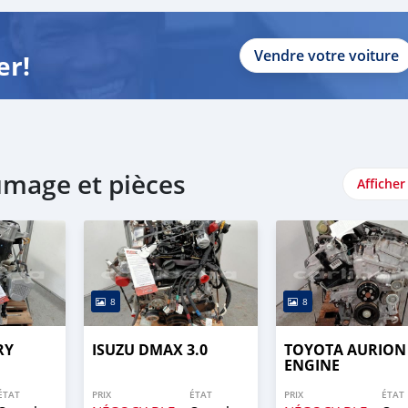
Vendre votre voiture
er!
lumage et pièces
Afficher
8
8
RY
ISUZU DMAX 3.0
TOYOTA AURION
ENGINE
ÉTAT
PRIX
ÉTAT
PRIX
ÉTAT