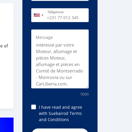
Téléphone
Message
e of
5000
I have read and agree
with Suekairod Terms
and Conditions