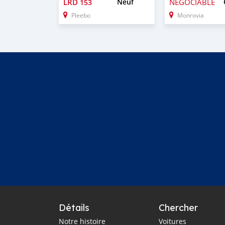
LRD
Neuf
NÉGOCIABLE
153
Pleebo
Monrovia
Détails
Chercher
Notre histoire
Voitures