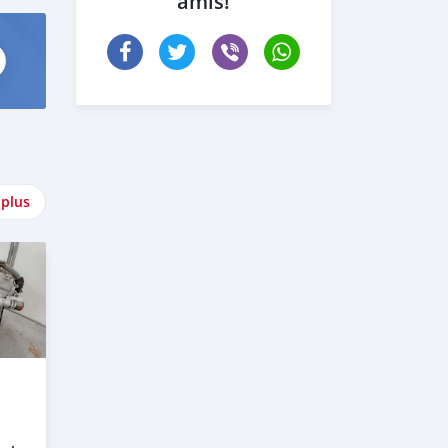
amis!
 plus