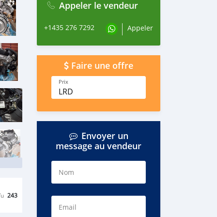
Appeler le vendeur
+1435 276 7292
Appeler
Faire une offre
Prix
LRD
Envoyer un
message au vendeur
Nom
Vu
243
Email