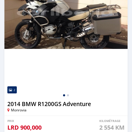
2
2014 BMW R1200GS Adventure
Monrovia
PRIX
KILOMÉTRAGE
LRD
900,000
2 554 KM