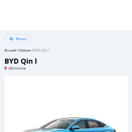
Retour
Accueil
/
Voiture
/
BYD Qin l
BYD Qin l
Monrovia