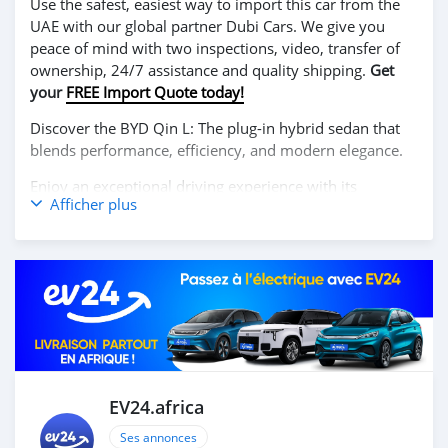
Use the safest, easiest way to import this car from the
UAE with our global partner Dubi Cars. We give you
peace of mind with two inspections, video, transfer of
ownership, 24/7 assistance and quality shipping.
Get
your
FREE Import Quote today!
Discover the BYD Qin L: The plug-in hybrid sedan that
blends performance, efficiency, and modern elegance.
Enjoy an exceptional driving experience with its
Afficher plus
powerful hybrid system, offering smooth acceleration,
remarkable fuel efficiency, and extended electric range.
The BYD Qin L features a sleek exterior design, spacious
and comfortable interior, and cutting-edge technology
including advanced driver-assistance systems and a
premium infotainment setup.
Contact us today for more information and to schedule
your test drive!
EV24.africa
Ses annonces