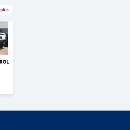
 plus
TROL