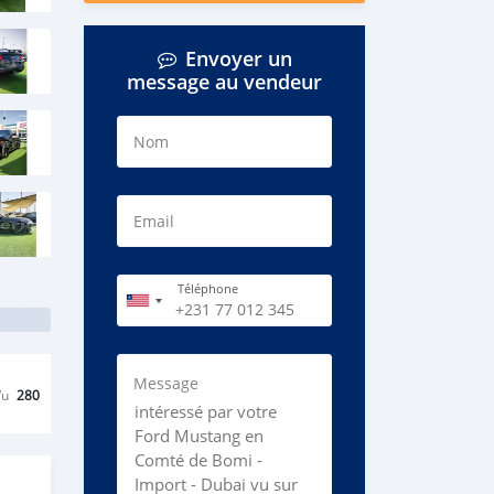
Envoyer un
message au vendeur
Nom
Email
Téléphone
Message
Vu
280