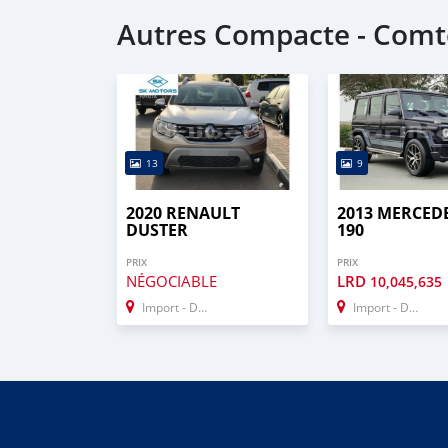
Autres Compacte - Comt
13
9
2020 RENAULT
2013 MERCED
DUSTER
190
PRIX
PRIX
NÉGOCIABLE
LRD
10,045,635
Import - Dubai
Import - Dubai