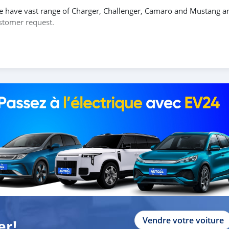
e have vast range of Charger, Challenger, Camaro and Mustang a
ustomer request.
0% DOWN PAYMENT.
 CAR BEFORE YOU COME.
t and without down payment as well.
ows:
Vendre votre voiture
er!