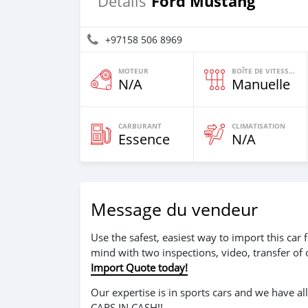
Ford Mustang
Détails
+97158 506 8969
MOTEUR
BOÎTE DE VITESSES
N/A
Manuelle
CARBURANT
CLIMATISATION
Essence
N/A
Message du vendeur
Use the safest, easiest way to import this ca
mind with two inspections, video, transfer of
Import Quote today!
Our expertise is in sports cars and we have a
CARS IN CASH!!