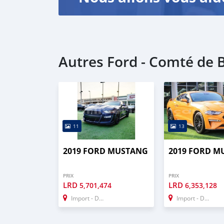
2- 3 month bank statement (stamped)
3- Passport & Visa copies
4- Emirates ID copy
( Note: Please contact us if you have received
Autres Ford - Comté de 
Self Employed:
1- Trade License
2- MOA.
3- Passport copies of all partners
4- Passport an
11
13
2019 FORD MUSTANG
2019 FORD M
PRIX
PRIX
LRD
LRD
5,701,474
6,353,128
Import - Dubai
Import - Dubai