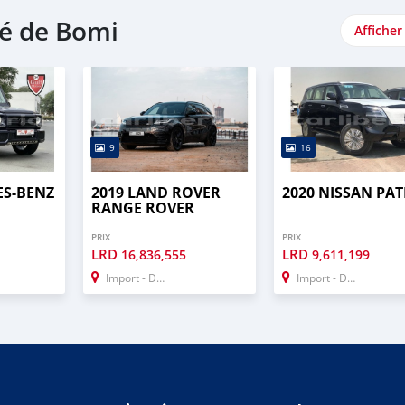
é de Bomi
Afficher
9
16
ES-BENZ
2019 LAND ROVER
2020 NISSAN PA
RANGE ROVER
PRIX
PRIX
LRD
LRD
16,836,555
9,611,199
Import - Dubai
Import - Dubai