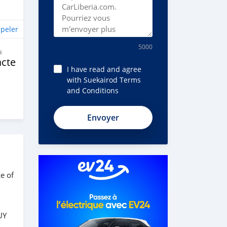
peler
5000
E
cte
I have read and agree
with Suekairod Terms
and Conditions
e of
UY