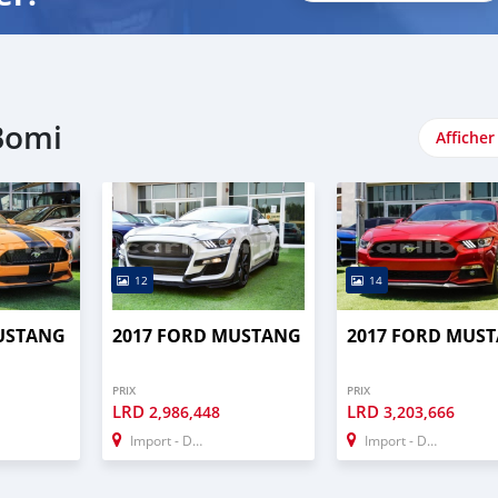
 only one or no salaries and work for a listed company)
Bomi
Afficher
12
14
USTANG
2017 FORD MUSTANG
2017 FORD MUS
PRIX
PRIX
LRD
LRD
2,986,448
3,203,666
Import - Dubai
Import - Dubai