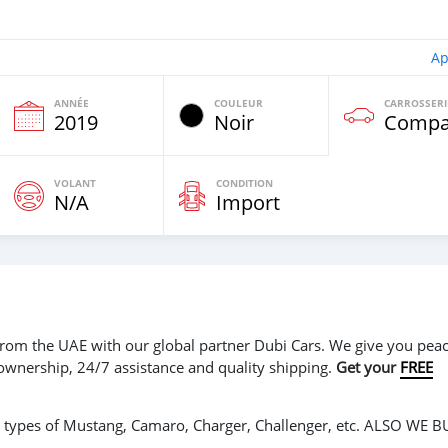
Ap
ANNÉE
COULEUR
CARROSSERI
2019
Noir
Compa
VOLANT
CONDITION
N/A
Import
r from the UAE with our global partner Dubi Cars. We give you peac
 ownership, 24/7 assistance and quality shipping.
Get your
FREE
ll types of Mustang, Camaro, Charger, Challenger, etc. ALSO WE B