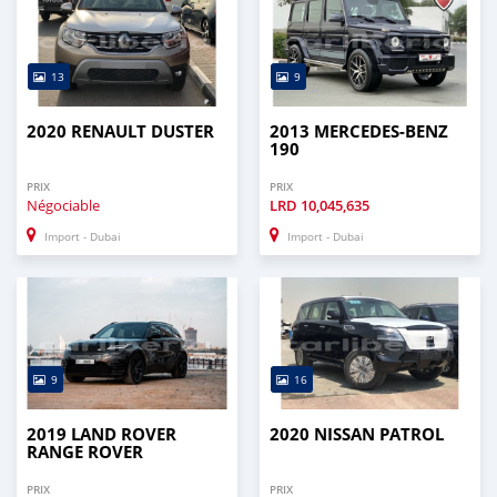
13
9
2020 RENAULT DUSTER
2013 MERCEDES-BENZ
190
PRIX
PRIX
Négociable
LRD
10,045,635
Import - Dubai
Import - Dubai
9
16
2019 LAND ROVER
2020 NISSAN PATROL
RANGE ROVER
PRIX
PRIX