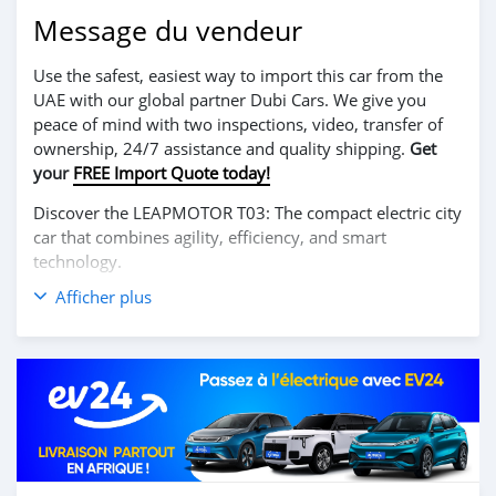
Message du vendeur
Use the safest, easiest way to import this car from the
UAE with our global partner Dubi Cars. We give you
peace of mind with two inspections, video, transfer of
ownership, 24/7 assistance and quality shipping.
Get
your
FREE Import Quote today!
Discover the LEAPMOTOR T03: The compact electric city
car that combines agility, efficiency, and smart
technology.
Afficher plus
Perfect for urban driving, the T03 offers a nimble and
smooth ride with its responsive 100% electric motor,
providing instant acceleration and zero emissions.
Despite its compact size, the interior is surprisingly
spacious and packed with modern features, including a
large touchscreen display, intelligent connectivity, and
advanced driver-assistance systems to make every
journey safer and more convenient.