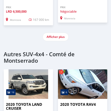
PRIX
PRIX
LRD
6,500,000
Négociable
Monrovia
167 000 km
Monrovia
Afficher plus
Autres SUV‒4x4 - Comté de
Montserrado
16
6
2020 TOYOTA LAND
2020 TOYOTA RAV4
CRUISER