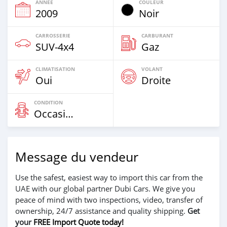
ANNÉE
COULEUR
2009
Noir
CARROSSERIE
CARBURANT
SUV‒4x4
Gaz
CLIMATISATION
VOLANT
Oui
Droite
CONDITION
Occasion
Message du vendeur
Use the safest, easiest way to import this car from the
UAE with our global partner Dubi Cars. We give you
peace of mind with two inspections, video, transfer of
ownership, 24/7 assistance and quality shipping.
Get
your
FREE Import Quote today!