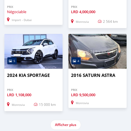
PRIX
PRIX
Négociable
LRD
4,000,000
Import - Dubai
2 564 km
Monrovia
5
4
2024 KIA SPORTAGE
2016 SATURN ASTRA
PRIX
PRIX
LRD
1,108,000
LRD
9,500,000
Monrovia
15 000 km
Monrovia
Afficher plus