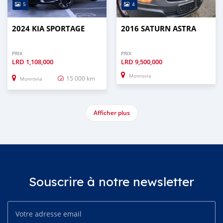
5
4
2024 KIA SPORTAGE
2016 SATURN ASTRA
PRIX
PRIX
LRD
1,108,000
LRD
9,500,000
Monrovia
15 000 km
Monrovia
Afficher plus
Souscrire à notre newsletter