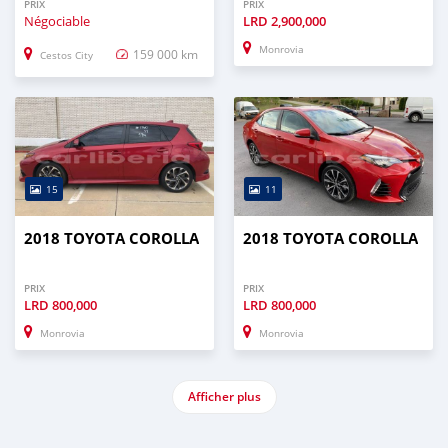
PRIX
PRIX
Négociable
LRD
2,900,000
Monrovia
159 000 km
Cestos City
15
11
2018 TOYOTA COROLLA
2018 TOYOTA COROLLA
PRIX
PRIX
LRD
800,000
LRD
800,000
Monrovia
Monrovia
Afficher plus