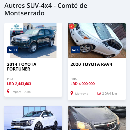
Autres SUV‒4x4 - Comté de
Montserrado
13
6
2014 TOYOTA
2020 TOYOTA RAV4
FORTUNER
PRIX
PRIX
LRD
2,443,603
LRD
4,000,000
Import - Dubai
2 564 km
Monrovia