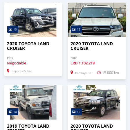
* Memorandum of Article
* Passport copies of all partners
* Passport and visa copies of applicant
*
13
12
2020 TOYOTA LAND
2020 TOYOTA LAND
CRUISER
CRUISER
PRIX
PRIX
Négociable
LRD
1,102,218
Import - Dubai
15 000 km
Barclayville
14
16
2019 TOYOTA LAND
2020 TOYOTA LAND