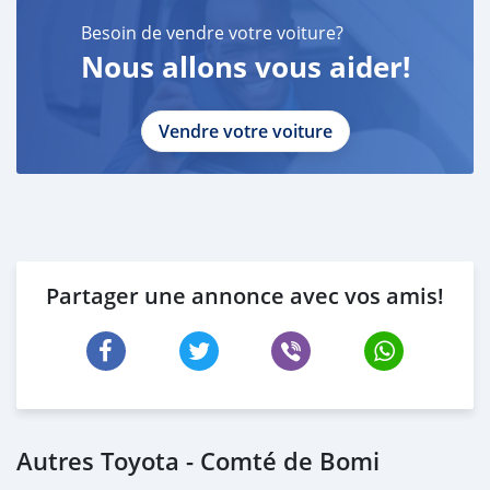
-
Besoin de vendre votre voiture?
TELEPHONE ( )
Nous allons vous aider!
____________________________________
CASH PURCHASE
---------------------------
Vendre votre voiture
DOCUMENTS REQUIRED
* EMIRATES ID
* DRIVING LICENSE
BANK FINANCE
------------------------
Employed:
Partager une annonce avec vos amis!
* Salary Certificate
* 3 month bank statement with original stamp
* Passport & Visa copies
* Emirates ID copy
—
Autres Toyota - Comté de Bomi
Self Employed:
* Trade License