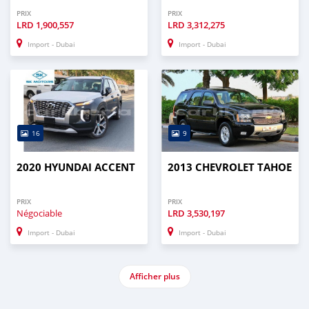
PRIX
PRIX
LRD
1,900,557
LRD
3,312,275
Import - Dubai
Import - Dubai
16
9
2020 HYUNDAI ACCENT
2013 CHEVROLET TAHOE
PRIX
PRIX
Négociable
LRD
3,530,197
Import - Dubai
Import - Dubai
Afficher plus