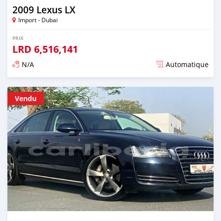
2009 Lexus LX
Import - Dubai
PRIX
LRD
6,516,141
N/A
Automatique
Publié il y a presque 6 ans
Vendu