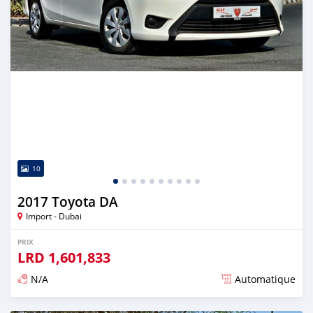
10
2017 Toyota DA
Import - Dubai
PRIX
LRD
1,601,833
N/A
Automatique
Publié il y a presque 6 ans