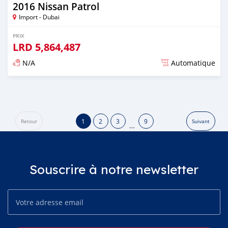
2016 Nissan Patrol
Import - Dubai
PRIX
LRD
5,864,487
N/A
Automatique
Publié il y a presque 6 ans
1
2
3
9
Retour
Suivant
…
Souscrire à notre newsletter