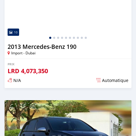
10
2013 Mercedes-Benz 190
Import - Dubai
PRIX
LRD
4,073,350
N/A
Automatique
Publié il y a presque 6 ans