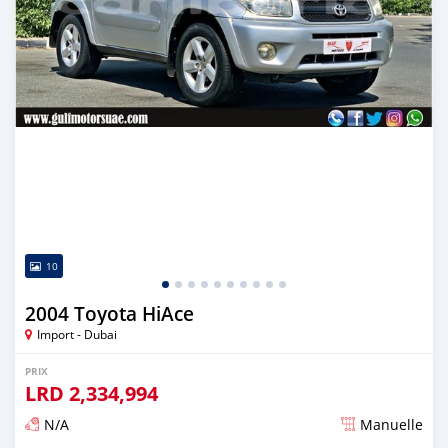
10
2004 Toyota HiAce
Import - Dubai
PRIX
LRD
2,334,994
N/A
Manuelle