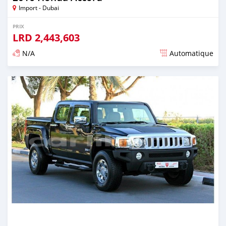
Import - Dubai
PRIX
LRD
2,443,603
N/A
Automatique
Publié il y a presque 6 ans