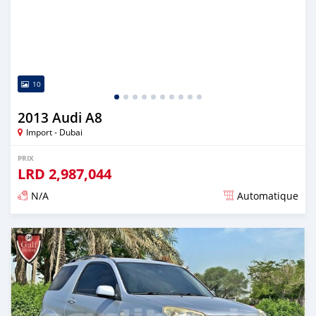
10
2013 Audi A8
Import - Dubai
PRIX
LRD
2,987,044
N/A
Automatique
Publié il y a presque 6 ans