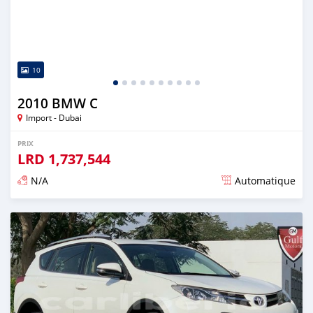
10
2010 BMW C
Import - Dubai
PRIX
LRD
1,737,544
N/A
Automatique
Publié il y a presque 6 ans