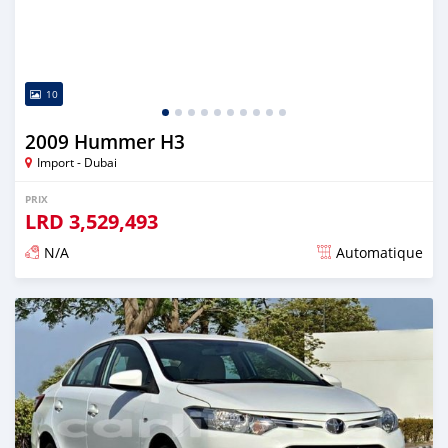
10
2009 Hummer H3
Import - Dubai
PRIX
LRD
3,529,493
N/A
Automatique
Publié il y a presque 6 ans