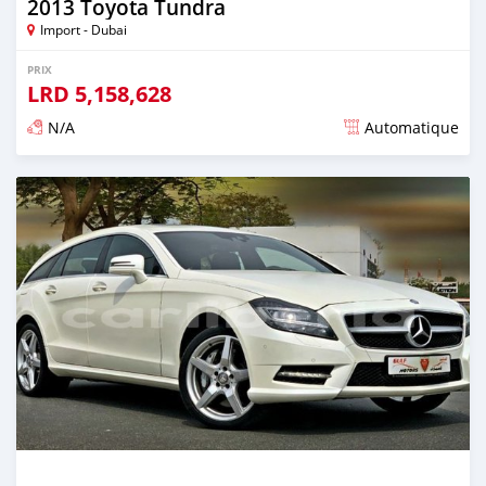
2013 Toyota Tundra
Import - Dubai
PRIX
LRD
5,158,628
N/A
Automatique
Publié il y a presque 6 ans