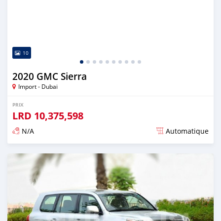
10
2020 GMC Sierra
Import - Dubai
PRIX
LRD
10,375,598
N/A
Automatique
Publié il y a presque 6 ans