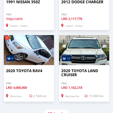
1991 NISSAN 350Z
2012 DODGE CHARGER
PRIX
PRIX
Négociable
LRD
2,117,776
Import - Dubai
Import - Dubai
6
12
2020 TOYOTA RAV4
2020 TOYOTA LAND
CRUISER
PRIX
PRIX
LRD
4,000,000
LRD
1,102,218
2 564 km
15 000 km
Monrovia
Barclayville