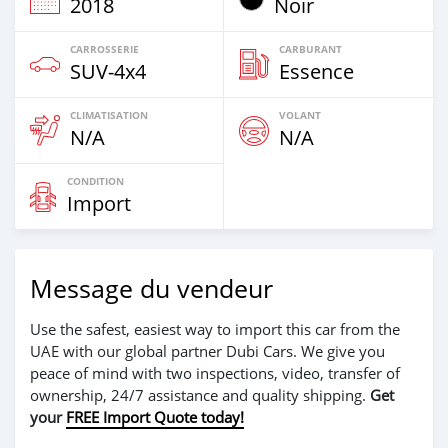
2018
Noir
CARROSSERIE
CARBURANT
SUV‒4x4
Essence
CLIMATISATION
VOLANT
N/A
N/A
CONDITION
Import
Message du vendeur
Use the safest, easiest way to import this car from the
UAE with our global partner Dubi Cars. We give you
peace of mind with two inspections, video, transfer of
ownership, 24/7 assistance and quality shipping.
Get
your
FREE Import Quote today!