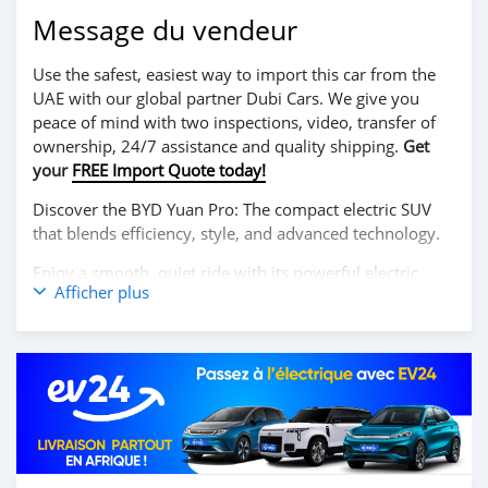
Message du vendeur
Use the safest, easiest way to import this car from the
UAE with our global partner Dubi Cars. We give you
peace of mind with two inspections, video, transfer of
ownership, 24/7 assistance and quality shipping.
Get
your
FREE Import Quote today!
Discover the BYD Yuan Pro: The compact electric SUV
that blends efficiency, style, and advanced technology.
Enjoy a smooth, quiet ride with its powerful electric
Afficher plus
motor, excellent maneuverability, and comfortable
range, making it perfect for both city driving and longer
trips. The BYD Yuan Pro features a modern design,
spacious interior, and intelligent tech features, providing
an eco-friendly driving experience without sacrificing
comfort or performance.
Contact us today to schedule your test drive!