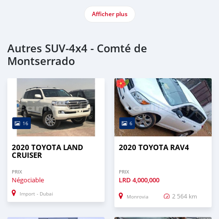
Afficher plus
Autres SUV‒4x4 - Comté de
Montserrado
16
6
2020 TOYOTA LAND
2020 TOYOTA RAV4
CRUISER
PRIX
PRIX
Négociable
LRD
4,000,000
Import - Dubai
2 564 km
Monrovia