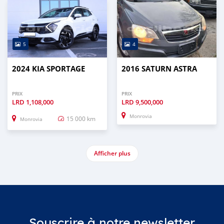
5
4
2024 KIA SPORTAGE
2016 SATURN ASTRA
PRIX
PRIX
LRD
1,108,000
LRD
9,500,000
Monrovia
15 000 km
Monrovia
Afficher plus
Souscrire à notre newsletter