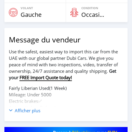
VOLANT
CONDITION
Gauche
Occasion
Message du vendeur
Use the safest, easiest way to import this car from the
UAE with our global partner Dubi Cars. We give you
peace of mind with two inspections, video, transfer of
ownership, 24/7 assistance and quality shipping.
Get
your
FREE Import Quote today!
Fairly Liberian Used(1 Week)
Mileage: Under 5000
Electric brakes✅
Automatic headlights✅
Afficher plus
Black leather interior✅
Call 0555400781/0777408089 if interested
Serious buyers only please🙏