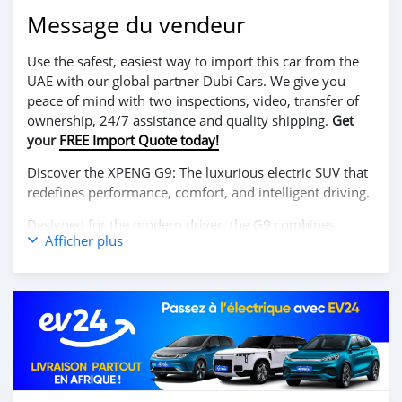
Message du vendeur
Use the safest, easiest way to import this car from the
UAE with our global partner Dubi Cars. We give you
peace of mind with two inspections, video, transfer of
ownership, 24/7 assistance and quality shipping.
Get
your
FREE Import Quote today!
Discover the XPENG G9: The luxurious electric SUV that
redefines performance, comfort, and intelligent driving.
Designed for the modern driver, the G9 combines
Afficher plus
cutting-edge electric power with a sleek, aerodynamic
design. Powered by a high-performance electric motor,
it offers smooth acceleration, impressive range, and an
exhilarating driving experience with zero emissions.
Inside, the G9 features a spacious and refined cabin
equipped with advanced technology, including a large
touchscreen display, AI-powered infotainment system,
and a suite of intelligent driver-assist features, ensuring