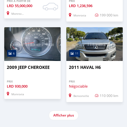
PRIX À PARTIR DE
PRIX
LRD
55,000,000
LRD
1,236,596
Monrovia
199 000 km
Monrovia
6
11
2009 JEEP CHEROKEE
2011 HAVAL H6
PRIX
PRIX
LRD
930,000
Négociable
Monrovia
110 000 km
Bensonville
Afficher plus