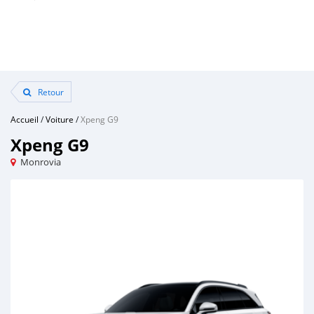
Retour
Accueil
/
Voiture
/
Xpeng G9
Xpeng G9
Monrovia